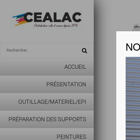
NO
ACCUEIL
REGUL
PRÉSENTATION
Télécharg
OUTILLAGE/MATERIEL/EPI
PRÉPARATION DES SUPPORTS
Les avan
PEINTURES
Mono-p