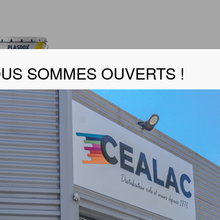
US SOMMES OUVERTS !
EX HYDRO SATIN
er la fiche technique
tages produit :
roduit multicouche