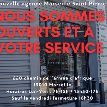
hes dans la même journée<br>
oreux très garnissant et souple
ible avec les bois antisiccatifs comme le teck