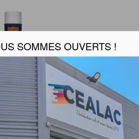
US SOMMES OUVERTS !
N APPRET ISOLANT
che produi
t
er la fiche sécurité
 fond spéciale isolante à forte adhérence pour faire barriè