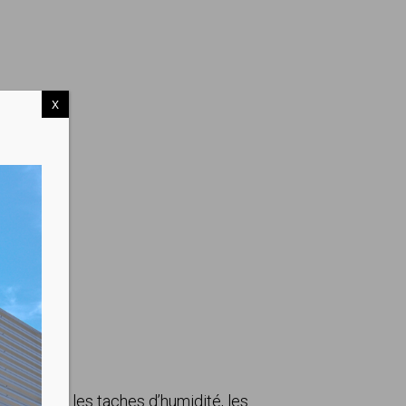
X
re contre les taches d’humidité, les