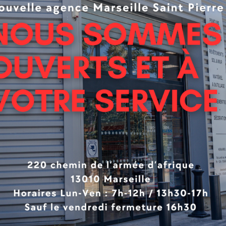
s, la nicotine, le goudron, le bitume, etc. Utilisable sur le c
le béton. L’idéal pour les plafonds et les murs à l’intérieur.
solant élevé.
 de fond spéciale isolante à haut pouvoir isolant
oquer les taches d’humidité, la moisissure, la nicotine
s murs et les plafonds en intérieur.
pissable et recouvrable