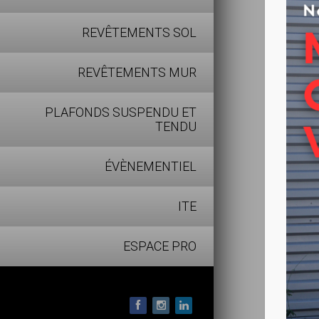
moisissure
REVÊTEMENTS SOL
pierre et 
REVÊTEMENTS MUR
Pouvoir i
PLAFONDS SUSPENDU ET
Couche
TENDU
pour bl
ÉVÈNEMENTIEL
pour le
récham
ITE
ESPACE PRO