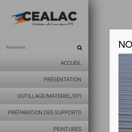
NO
ACCUEIL
BELTO
PRÉSENTATION
Voir la fi
OUTILLAGE/MATERIEL/EPI
PRÉPARATION DES SUPPORTS
Télécharg
PEINTURES
Couche de