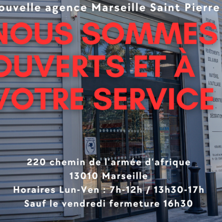
 universel
 fond universelle avec d’excellentes qualités d’adhérence
ce pleine et lisse. La préparation optimale à la couche de fi
t sur le bois, la pierre, le plastique ou le métal, à l’intérieur 
.
olyvalent. Un produit pour tout.
de fond d’utilisation universelle
e surface pleine et lisse.
ente adhérence avec la couche de finition
nt aux intempéries, pour l’intérieur et l’extérieur