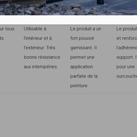
s
sur tous
Utilisable à
Le produit a un
Le produi
ts.
l’intérieur et à
fort pouvoir
et renfor
l’extérieur. Très
garnissant. Il
l’adhéren
bonne résistance
permet une
support. 
aux intempéries.
application
pour une
parfaite de la
surcouch
peinture.