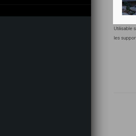
Propriété
Utilisable 
les suppor