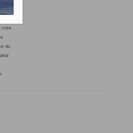
t crée
ce
ce du
Idéal
e.