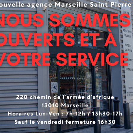
 techniques du travail en hauteur et sa juste appréciation 
us de cinquante ans, Duarib a su répondre ingénieusement 
é et propose des produits innovants et parfaitement adapté
nt devenues des modèles de sécurité. A la simple évocatio
onfiants, sûrs de disposer d’un équipement de travail en ha
e.