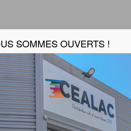
US SOMMES OUVERTS !
B
er la fiche produit
 produit :
l’héritage de son fondateur, Duarib confirme sa solide imag