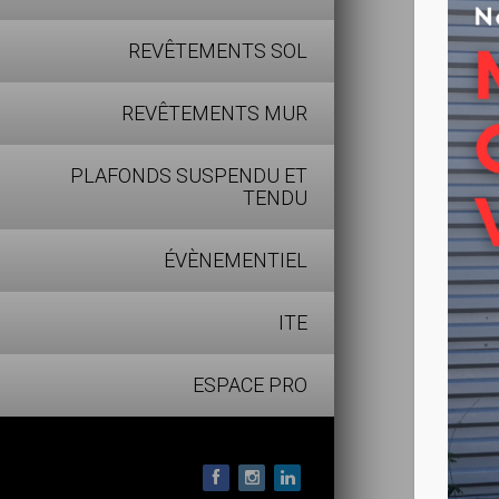
règles et
REVÊTEMENTS SOL
depuis pl
d’activit
REVÊTEMENTS MUR
Duarib so
sentent c
PLAFONDS SUSPENDU ET
supérieur
TENDU
ÉVÈNEMENTIEL
ITE
ESPACE PRO