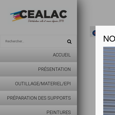
NO
ACCUEIL
DUARI
PRÉSENTATION
Télécharg
OUTILLAGE/MATERIEL/EPI
PRÉPARATION DES SUPPORTS
Avantages
PEINTURES
Fidèle à 