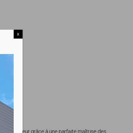
X
e de novateur grâce à une parfaite maîtrise des