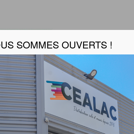
US SOMMES OUVERTS !
YAGE ROULEAUX-BROSSES
EURS ROULEAUX ET BROSSES
LEAN station de nettoyage