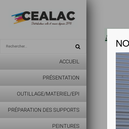
NO
ACCUEIL
NETTO
PRÉSENTATION
OUTILLAGE/MATERIEL/EPI
PRÉPARATION DES SUPPORTS
NETTOY
PEINTURES
ROTA C