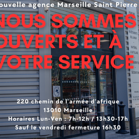
eur de la structure métallique.
épose se font en quelques secondes : les pavés s’insèrent
ltra-pratique et rapide.