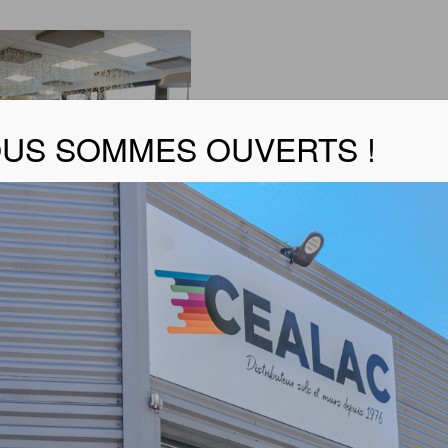
US SOMMES OUVERTS !
TEXAA
er la fiche produit
 produit :
ent conçus pour les faux plafonds standard à ossature en