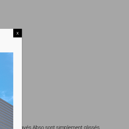
X
 “T”, les pavés Abso
sont simplement glissés