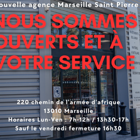
rêt à l’emploi pour la réalisation de forme de
sage intérieur ou extérieur
’emploi
métrie fine
ble après minimum 2h
abilité rapide