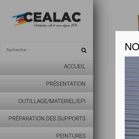
NO
ACCUEIL
CEGEF
PRÉSENTATION
Télécharg
OUTILLAGE/MATERIEL/EPI
PRÉPARATION DES SUPPORTS
Réalisati
PEINTURES