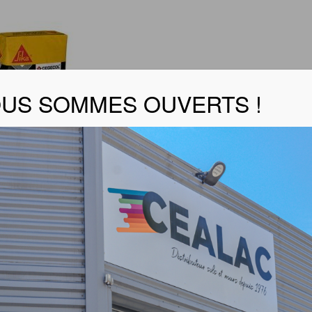
US SOMMES OUVERTS !
ORM DPE
er la fiche produit
on de forme de pente