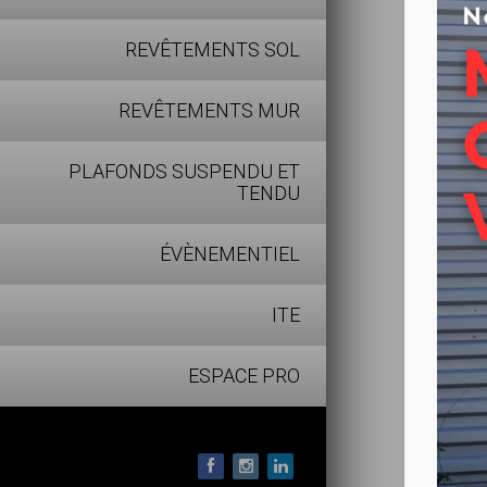
Mortier p
pente à u
REVÊTEMENTS SOL
• Prêt à l
REVÊTEMENTS MUR
• Granulo
• Pratica
PLAFONDS SUSPENDU ET
TENDU
• Recouvr
ÉVÈNEMENTIEL
ITE
ESPACE PRO