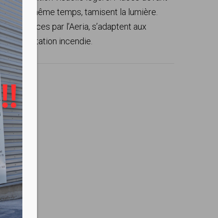
son et, en même temps, tamisent la lumière.
deux faces par l’Aeria, s’adaptent aux
 réglementation incendie.