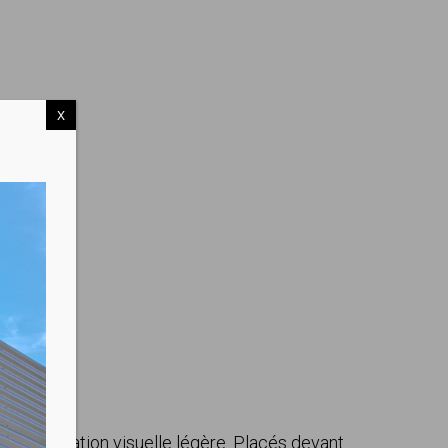
X
 une séparation visuelle légère. Placés devant