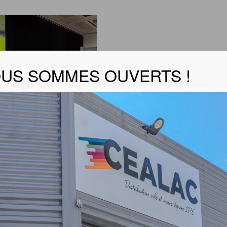
US SOMMES OUVERTS !
er la fiche produit
 produit :
 milieu d’une salle, ils en améliorent le confort en formant