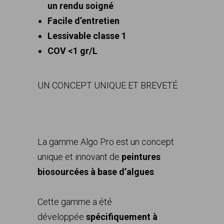
un rendu soigné
Facile d’entretien
Lessivable classe 1
COV <1 gr/L
LE CONCEPT ALGOPRO
UN CONCEPT UNIQUE ET BREVETÉ
Une peinture qui s’inscrit dans la
décarbonation
La gamme Algo Pro est un concept
unique et innovant de
peintures
biosourcées à base d’algues
.
Cette gamme a été
développée
spécifiquement à