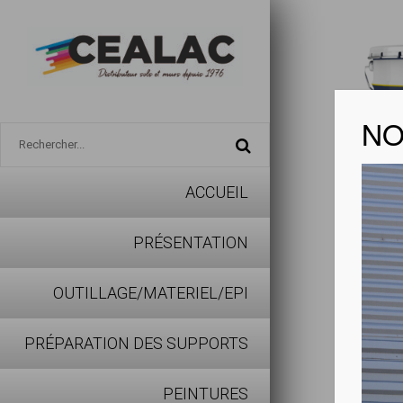
NO
ACCUEIL
ATLAN
PRÉSENTATION
Télécharg
OUTILLAGE/MATERIEL/EPI
PRÉPARATION DES SUPPORTS
Les avan
PEINTURES
Aspect