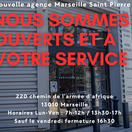
5 sous 60°
able : Classe 1
sant et opacifiant
nsible à l’encrassement