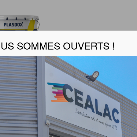
US SOMMES OUVERTS !
TIS MAT
er la fiche produit
tages produit :
 semi-tendu