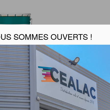
US SOMMES OUVERTS !
FREE MAT EVO
er la fiche technique
mate de rénovation sans tension
es végétales en phase aqueuse