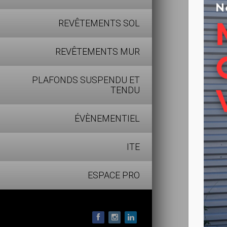
Les + 
REVÊTEMENTS SOL
Extra 
REVÊTEMENTS MUR
Produi
Séchag
PLAFONDS SUSPENDU ET
Sans r
TENDU
Applica
Permet
ÉVÈNEMENTIEL
Sans t
ITE
Abrasi
Microp
ESPACE PRO
Emploi
Ne cou
Classe
A base