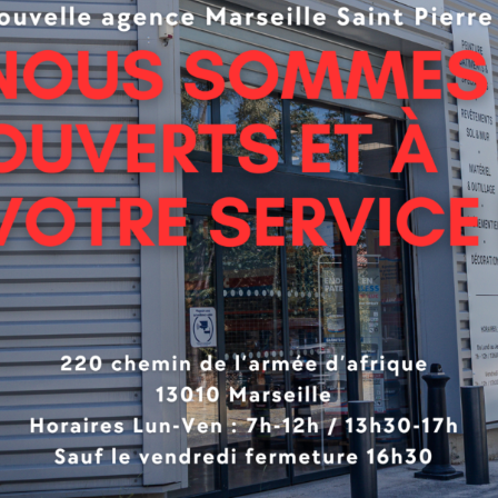
produit
mat : masque les imperfections des supports (brillance 1 à 
t très couvrant et opacifiant : classe 1 selon norme EN 13
e contrôlé (séchage homogène lent) : évite les reprises 
eprise
tion « Frais dans Frais » possible
 une remise en service rapide des locaux
ension, évite cloquages et écaillages
on humide classe 1
oreux : laisse respirer le support
 aisé
le pas
ment A+ / Ecolabel / Très faible taux de COV (< 1g/l)
 de résine biosourcée à 45%