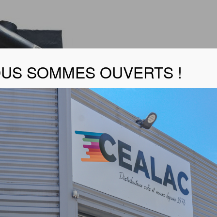
US SOMMES OUVERTS !
ubelle PEBD recyclé Noir
lle noir résistant
yclé
ns