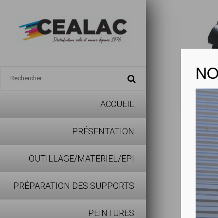
NO
ACCUEIL
Sac po
PRÉSENTATION
Sac poube
OUTILLAGE/MATERIEL/EPI
Résistant
PRÉPARATION DES SUPPORTS
100% rec
110litres
PEINTURES
40 micro