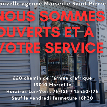
on française
renforcée
oubelle en polyéthylène basse densité recyclé
ur: noir