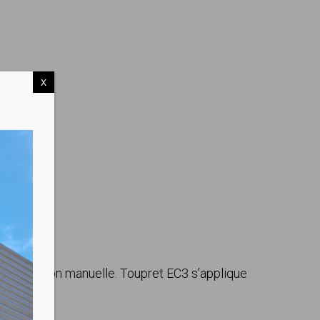
X
r application manuelle. Toupret EC3 s’applique