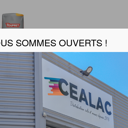
US SOMMES OUVERTS !
er la fiche produit
C3 est un enduit colle polyvalent en poudre, intérieur, pou
rts neufs ou rénovés, brut.
e en doublage de plaques de plâtre avec ou sans isolant