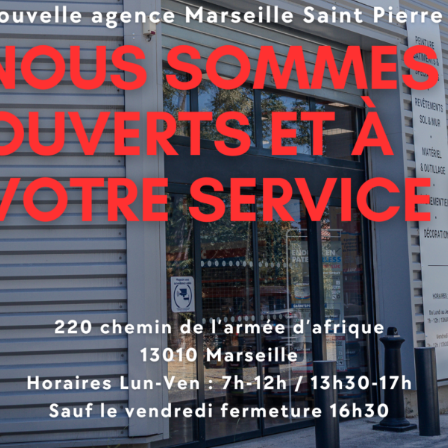
hage : sans limite
e des bandes à joint
age : Jusqu’à 5 mm
d’utilisation 1h45