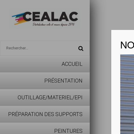
NO
ACCUEIL
EC3
PRÉSENTATION
Télécharg
OUTILLAGE/MATERIEL/EPI
PRÉPARATION DES SUPPORTS
Toupret E
sur suppo
PEINTURES
Collag