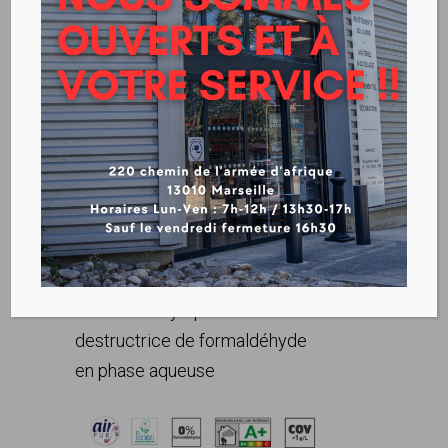
LUC’O VELOURS PREMIUM
Télécharger la fiche technique
Peinture acrylique veloutée
destructrice de formaldéhyde
en phase aqueuse