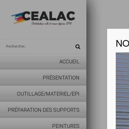
NO
ACCUEIL
NATUR
PRÉSENTATION
Télécharg
OUTILLAGE/MATERIEL/EPI
PRÉPARATION DES SUPPORTS
Les 
PEINTURES