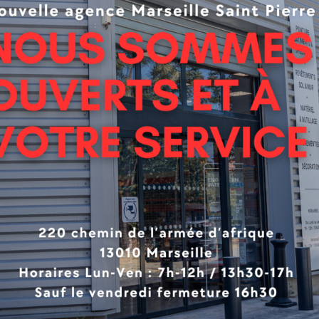
el PURE
r très légère d’huile végétale
de solvant, pas de co-solvant
 faible taux de C.O.V. (0,05 g/L)
 emballages et les résidus de peinture sont considérés
uit sans nocivité
toyable
sion à froid sans émission de gaz à effet de serre
lance satinée exceptionnelle pour une peinture naturelle
ellente adhérence
llent couvrant et garnissant
dement élevé
ssement A+
 à la teinte possible (colorants à liant végétal si teinté en 