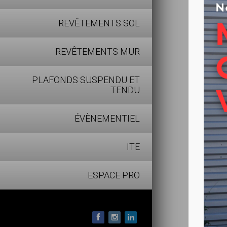
Lab
REVÊTEMENTS SOL
Odeu
Pas 
REVÊTEMENTS MUR
Très
Les
PLAFONDS SUSPENDU ET
TENDU
Prod
Net
ÉVÈNEMENTIEL
Emul
Bril
ITE
Exc
Exce
ESPACE PRO
Ren
Cla
Mise