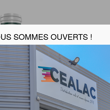
US SOMMES OUVERTS !
ALIST’ SATIN
er la fiche technique
+ produit