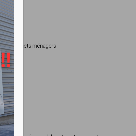
 comme déchets ménagers
usine)