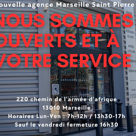
uvoir opacifiant
 l’absorption des fonds
on
d’accrochage multi-supports aux résines acryliques en ph
 Clients
iant
poreux