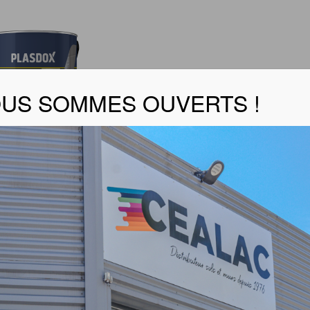
US SOMMES OUVERTS !
IRE PRIM H2O
er la fiche technique
rts
nce extrême sur de nombreux supports y compris fermés 
rement dans la journée