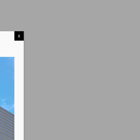
X
ou lisses