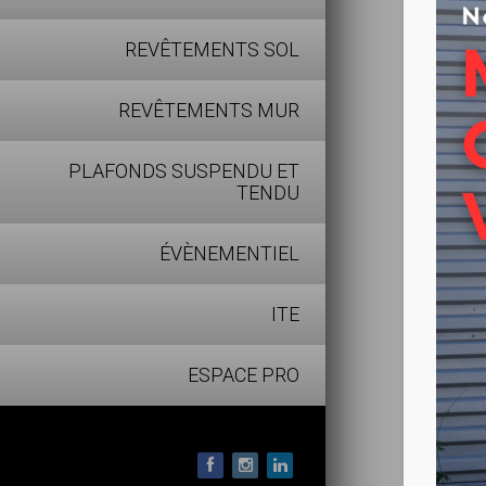
Bon po
REVÊTEMENTS SOL
Régule
Teintes
REVÊTEMENTS MUR
Blanc
PLAFONDS SUSPENDU ET
Descripti
TENDU
Primaire 
de fond
ÉVÈNEMENTIEL
ITE
Bénéfices
ESPACE PRO
Opacif
Micro