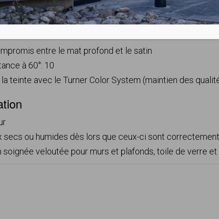
able
ance au lustrage
pect velouté
mpromis entre le mat profond et le satin
tance à 60°: 10
 la teinte avec le Turner Color System (maintien des quali
ation
ur
 secs ou humides dès lors que ceux-ci sont correctement 
n soignée veloutée pour murs et plafonds, toile de verre et