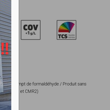
1g/l) / Exempt de formaldéhyde / Produit sans
ques (CMR1 et CMR2)