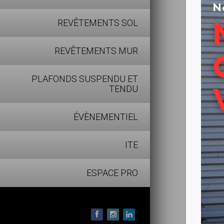
REVÊTEMENTS SOL
REVÊTEMENTS MUR
PLAFONDS SUSPENDU ET
TENDU
ÉVÈNEMENTIEL
Les + pro
ITE
Destru
Ecolab
ESPACE PRO
matièr
Grande
Bon po