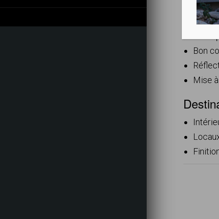
Nettoy
Résist
Bel as
Bon co
Réflec
Mise à
Destin
Intérie
Locaux
Finitio