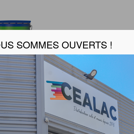
US SOMMES OUVERTS !
C’O VELOURS PREMIUM
er la fiche technique
acrylique veloutée
rice de formaldéhyde
 aqueuse