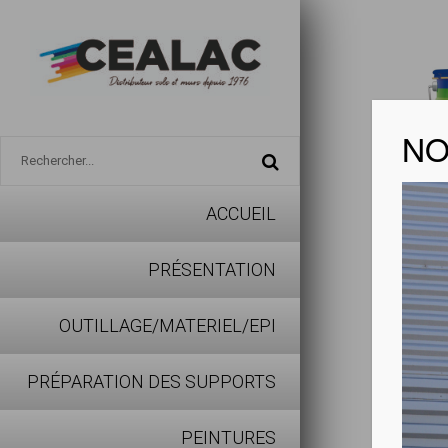
NO
ACCUEIL
ST LU
PRÉSENTATION
Télécharg
OUTILLAGE/MATERIEL/EPI
Peinture 
PRÉPARATION DES SUPPORTS
destruct
en phase
PEINTURES