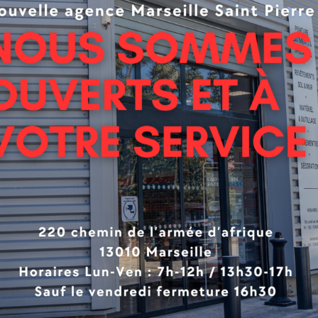
duit
cteur de formaldéhyde
el Européen / Classement A+ /Très faible taux de COV (< 
es premières classées cancérigènes, mutagènes et toxi
 blancheur
uvoir couvrant et opacifiant