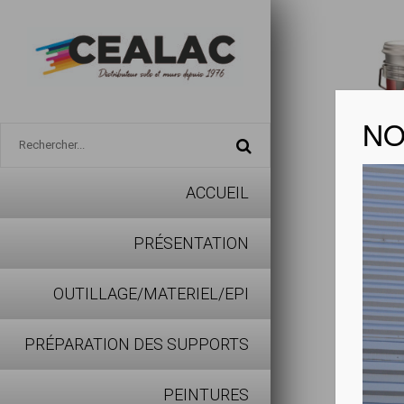
NO
ACCUEIL
SETTE
PRÉSENTATION
Peinture 
OUTILLAGE/MATERIEL/EPI
PRÉPARATION DES SUPPORTS
Voir la f
PEINTURES
Points fo