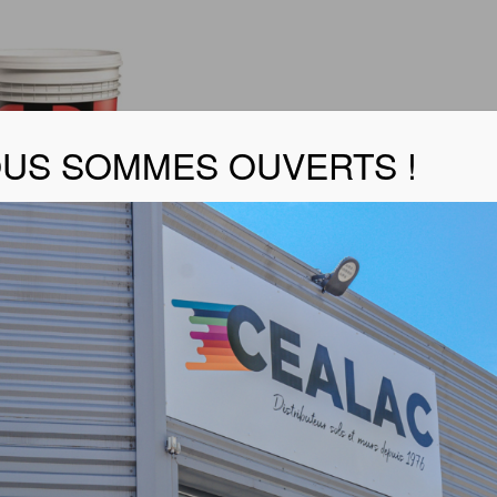
US SOMMES OUVERTS !
F FLESS-COAT SUPERFINE
mate à base de copolymères acryliques et quartz fin en p
iche technique
rts