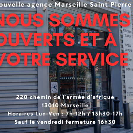
ente résistance aux intempéries
ente adhérence
résistance aux salissures
te l’application et l’accrochage des RPE décoratifs de la 