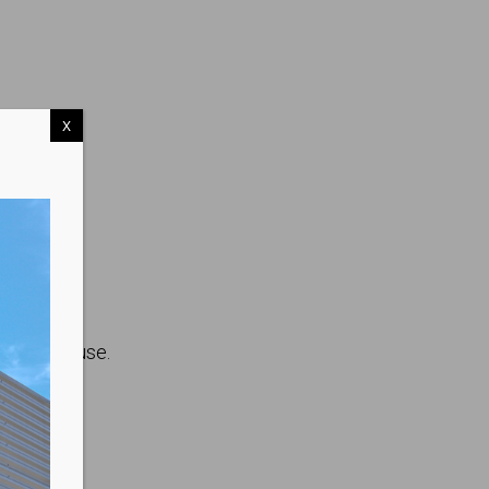
X
hase aqueuse.