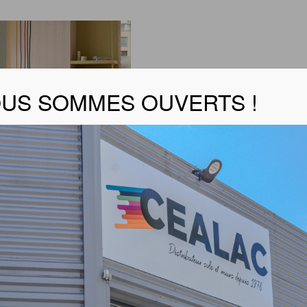
US SOMMES OUVERTS !
 – SARLON TRAFIC 15 dB 33|43
duit sarlon trafic 15dB 33
duit sarlon trafic 15 dB 43
tion de revêtement de sol PVC acoustique Sarlon trafic 1