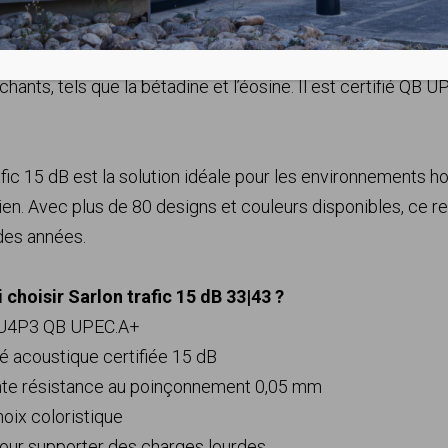
physique du personnel lors des déplacements de charges l
cette performance en offrant une excellente résistance a
chants, tels que la bétadine et l’éosine. Il est certifié Q
afic 15 dB est la solution idéale pour les environnements hos
ien. Avec plus de 80 designs et couleurs disponibles, ce
des années.
 choisir Sarlon trafic 15 dB 33|43 ?
 U4P3 QB UPEC.A+
ité acoustique certifiée 15 dB
ente résistance au poinçonnement 0,05 mm
hoix coloristique
our supporter des charges lourdes