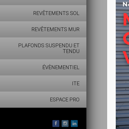
hybride 
REVÊTEMENTS SOL
Avec une 
REVÊTEMENTS MUR
0,05 mm, 
charges 
PLAFONDS SUSPENDU ET
et se révè
TENDU
ÉVÈNEMENTIEL
Disponib
propose
ITE
Revêtemen
ESPACE PRO
Sarlon t
acoustiq
Sa roulab