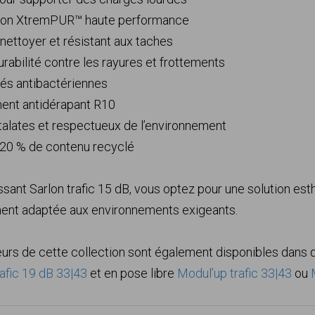
tion XtremPUR™ haute performance
à nettoyer et résistant aux taches
urabilité contre les rayures et frottements
tés antibactériennes
ment antidérapant R10
talates et respectueux de l’environnement
 20 % de contenu recyclé
ssant Sarlon trafic 15 dB, vous optez pour une solution es
ment adaptée aux environnements exigeants.
urs de cette collection sont également disponibles dans d
rafic 19 dB 33|43
et en pose libre
Modul’up trafic 33|43
ou