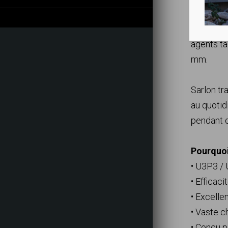
fatigue 
renforce 
agents ta
mm.
Sarlon tr
au quotid
pendant 
Pourquoi
• U3P3 /
• Efficac
• Excell
• Vaste c
• Conçu p