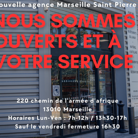
sans compromis acoustique et poinçonnement
.
efficacité acoustique certifiée QB UPEC.A+ 15 dB, et une
les sols PVC Sarlon trafic 15 dB offrent un
confort à la m
facilitée
. Sarlon trafic 15 dB est donc la solution idéale 
le être l’alternative parfaite pour le secteur de la santé.
le dans
94 références
et déclinée en 4 thématiques:
Woo
 une
diversité de design sans précédent
.
t de sol Sarlon trafic 15 dB 33|43 : le choix idéal pour l
rafic 15 dB se distingue dans de nombreux secteurs dont 
ue de 15 dB, sa résistance exceptionnelle au poinçonn
ilité, comparable à celle d’un sol PVC compact, assure un c