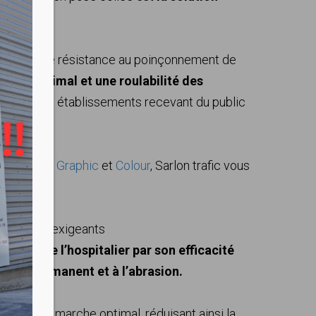
 excellente résistance au poinçonnement de
arche optimal et une roulabilité des
pour tous les établissements recevant du public
d
,
Material
,
Graphic
et
Colour
, Sarlon trafic vous
es espaces exigeants
celui de l’hospitalier par son efficacité
ement rémanent et à l’abrasion.
onfort de marche optimal, réduisant ainsi la