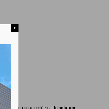
X
5 dB 33|43 en pose collée est
la solution