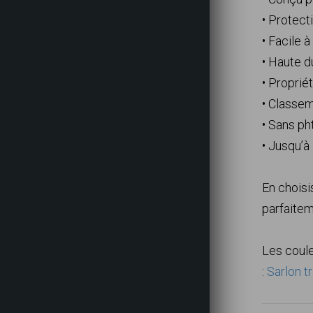
• Protec
• Facile 
• Haute d
• Proprié
• Classe
• Sans ph
• Jusqu’à
En choisi
parfaite
Les coule
:
Sarlon t