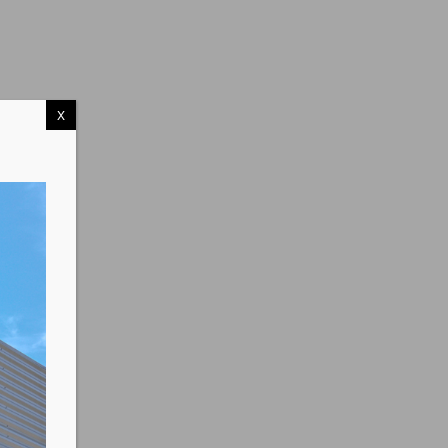
X
s
tis