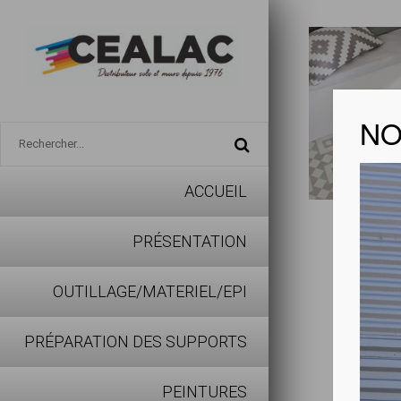
NO
ACCUEIL
GERFL
PRÉSENTATION
Voir la 
OUTILLAGE/MATERIEL/EPI
PRÉPARATION DES SUPPORTS
Produi
Isol
PEINTURES
Rev