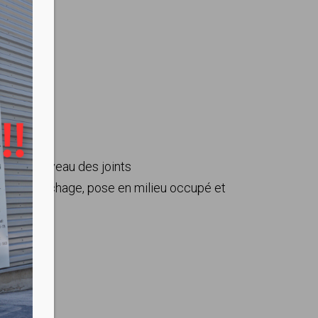
es
e et au niveau des joints
emps de sèchage, pose en milieu occupé et