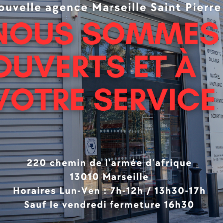
e palette de décors naturels réalistes et intemporels
r carreaux ciment pour les cuisines ou salles de bains
ace R10 : antiglisse, pose possible dans les pièces humid
is Gernet Ultra : résistance aux tâches
stance au poinçonnement < 0,1 mm : sol durable
lation & Maintenance:
 collée ou semi-libre, sur adhésif double face en périphéri
 semi-libre : durée de pose réduite, sans colle, pas de t
vation à venir plus facile
atible sur support amiante
le à retirer et à recycler
és :
l en logement, parties privatives U2SP2 + U2SP3