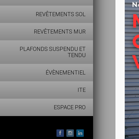
Larg
REVÊTEMENTS SOL
Déco
Surf
REVÊTEMENTS MUR
Vern
Rési
PLAFONDS SUSPENDU ET
Instal
TENDU
ÉVÈNEMENTIEL
Pose
Pose
ITE
réno
Comp
ESPACE PRO
Faci
March
Idéa