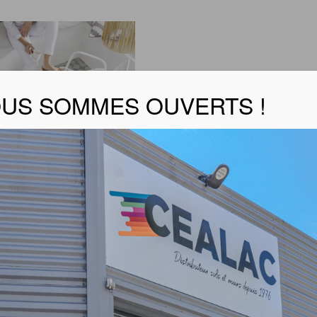
US SOMMES OUVERTS !
OR – TRANSIT 2S3
fiche technique
t & décor :
ation acoustique : -20 db, nuisances sonores très atténuée
êtement avec mousse : Confort à la marche et chocs amor