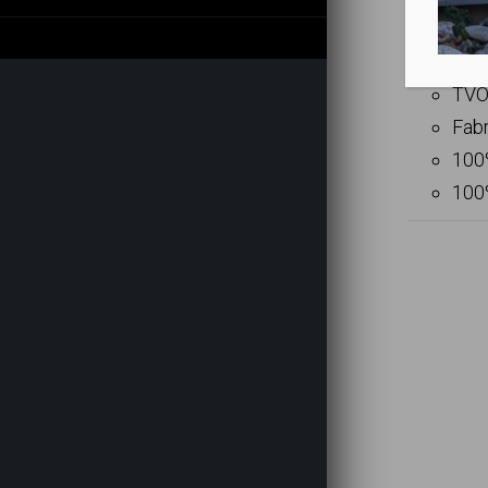
Envir
TVOC
Fabr
100
100