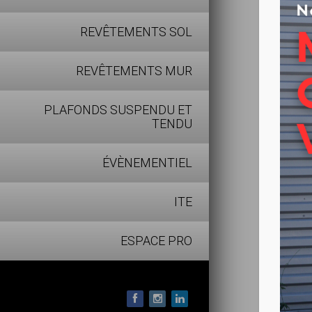
La pose l
REVÊTEMENTS SOL
Constr
REVÊTEMENTS MUR
1 – Tr
2 – Co
PLAFONDS SUSPENDU ET
TENDU
3 – Dé
4 – Vo
ÉVÈNEMENTIEL
5 – Env
Produit 
ITE
Isolati
ESPACE PRO
Confor
15 déc
Vernis