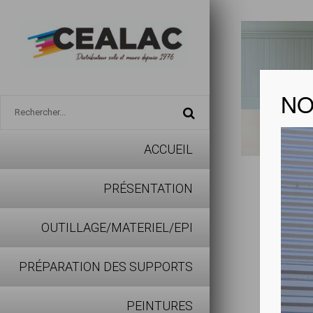
NO
ACCUEIL
GERFL
PRÉSENTATION
VOIR LA
OUTILLAGE/MATERIEL/EPI
PRÉPARATION DES SUPPORTS
Pose s
Dispon
PEINTURES
Isolat