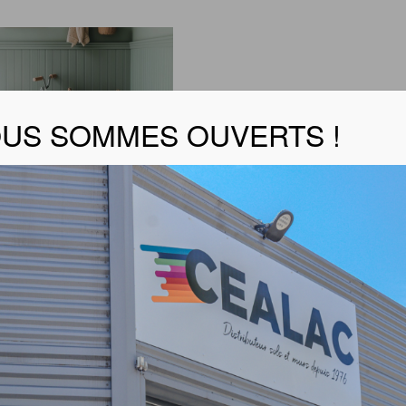
US SOMMES OUVERTS !
OR – TRANSIT TEX 2S3 – 16db – 2/3/4M
 FICHE TECHNIQUE
ans colle, sans préparation support
ible en largeur 2m, 3m et 4m
ion acoustique -16 dB