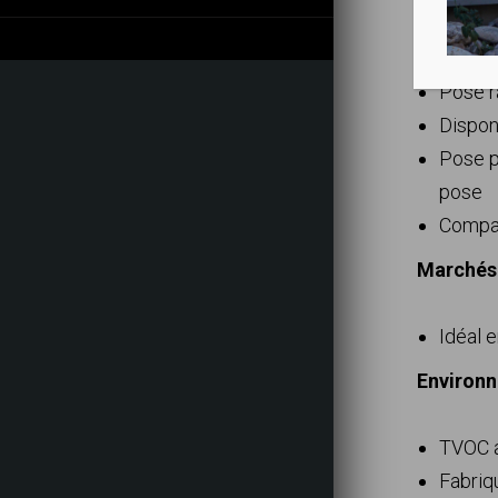
Installa
Pose r
Dispon
Pose p
pose
Compat
Marchés 
Idéal 
Environn
TVOC a
Fabriq