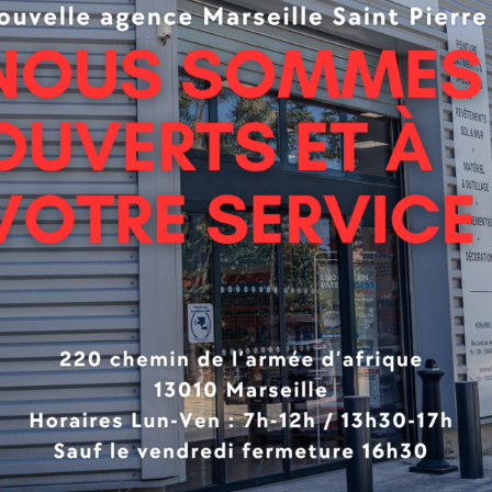
a plus rapide, sans colle, sur support existant et en milieu 
uction :
aitrement Gernet Ultra
uche d’usure transparente
cor imprimé
ile de verre + intercalaire étanche
ers textile
& décor :
on acoustique : -16 db
t à la marche et chocs amortis
ors ultra réalistes et intemporels
 Gernet Ultra : résistance aux tâches