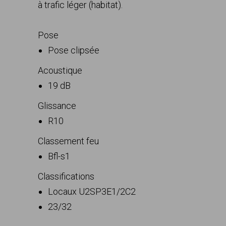
à trafic léger (habitat).
Pose
Pose clipsée
Acoustique
19 dB
Glissance
R10
Classement feu
Bfl-s1
Classifications
Locaux U2SP3E1/2C2
23/32