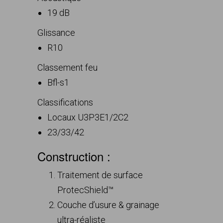
19 dB
Glissance
R10
Classement feu
Bfl-s1
Classifications
Locaux U3P3E1/2C2
23/33/42
Construction :
Traitement de surface
ProtecShield™
Couche d’usure & grainage
ultra-réaliste