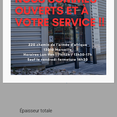
GERFLOR – VIRTUO 55
RIGID ACOUSTIC
(CHEVRON)
VOIR LA FICHE TECHIQUE
VIRTUO 55 RIGID ACOUSTIC
(CHEVRON)
Épaisseur totale