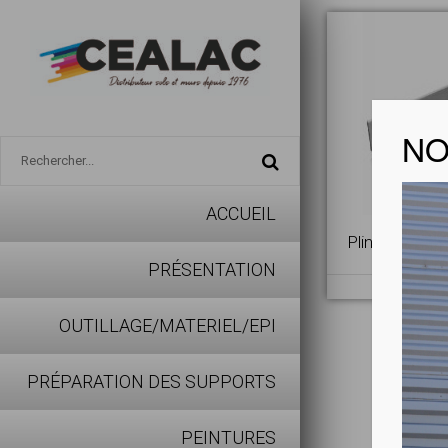
NO
ACCUEIL
Plinthes PVC 
PRÉSENTATION
OUTILLAGE/MATERIEL/EPI
PRÉPARATION DES SUPPORTS
PEINTURES