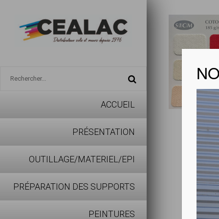
NO
ACCUEIL
Coton 
PRÉSENTATION
Visualise
OUTILLAGE/MATERIEL/EPI
PRÉPARATION DES SUPPORTS
Avantages
PEINTURES
Tissu gra