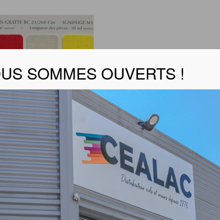
US SOMMES OUVERTS !
gratté 185g
r le nuancier
 produit :
tté sur une face 100 % coton Ignifugé M1 185 g/m² enviro