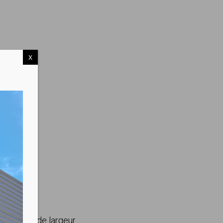
X
n 260 cm de largeur.