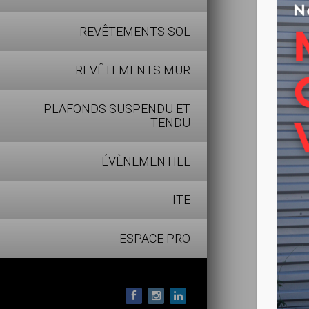
REVÊTEMENTS SOL
Ruban: Di
Adhésif: 
REVÊTEMENTS MUR
Support: 
Applicati
PLAFONDS SUSPENDU ET
TENDU
ÉVÈNEMENTIEL
ITE
ESPACE PRO