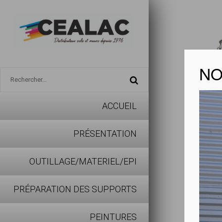
NO
ACCUEIL
AXION
PRÉSENTATION
Télécharg
OUTILLAGE/MATERIEL/EPI
Peinture 
PRÉPARATION DES SUPPORTS
CERTI
PEINTURES