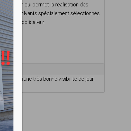
u urbain qui permet la réalisation des
vec des solvants spécialement sélectionnés
vail de l’applicateur.
ainsi qu’une très bonne visibilité de jour.