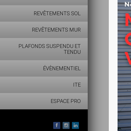
Peinture
marquage
REVÊTEMENTS SOL
sans tolu
REVÊTEMENTS MUR
Pour qu
PLAFONDS SUSPENDU ET
Marquage
TENDU
ÉVÈNEMENTIEL
les + pr
Peinture 
ITE
ESPACE PRO