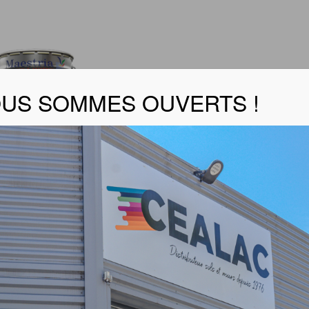
US SOMMES OUVERTS !
 DAKAR BLANC MAESTRIA
er la fiche technique
de marquage urbain
FIE NF EN 14361 H 887 S2