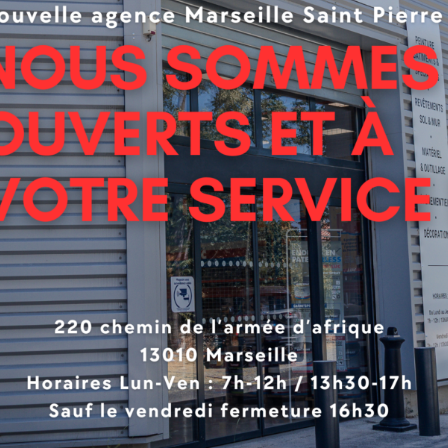
 blanche monocomposant de marquage de chaussée en milie
s neufs et l’entretien des marquages anciens. Formulée a
ène afin de contribuer à l’amélioration des conditions de tra
elles utilisations ?
 urbain.
oduits
conférant aux marquages un très grand pouvoir antidérapant 